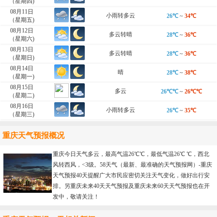
（星期四)
08月11日
小雨转多云
26℃
~
34℃
（星期五)
08月12日
多云转晴
28℃
~
36℃
（星期六)
08月13日
多云转晴
28℃
~
36℃
（星期日)
08月14日
晴
28℃
~
38℃
（星期一)
08月15日
多云
26℃℃
~
26℃℃
（星期二)
08月16日
小雨转多云
26℃
~
35℃
（星期三)
重庆天气预报概况
重庆今日天气多云，最高气温26℃℃，最低气温26℃ ℃，西北
风转西风，<3级。58天气（最新、最准确的天气预报网）-
重庆
天气预报40天
提醒广大市民应密切关注天气变化，做好出行安
排。另重庆未来40天天气预报及重庆未来60天天气预报也在开
发中，敬请关注！