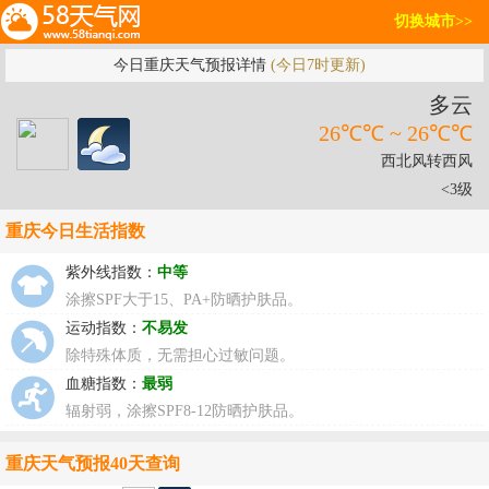
切换城市>>
今日重庆天气预报详情
(今日7时更新)
多云
26℃℃ ~ 26℃℃
西北风转西风
<3级
重庆今日生活指数
紫外线指数：
中等
涂擦SPF大于15、PA+防晒护肤品。
运动指数：
不易发
除特殊体质，无需担心过敏问题。
血糖指数：
最弱
辐射弱，涂擦SPF8-12防晒护肤品。
重庆天气预报40天查询