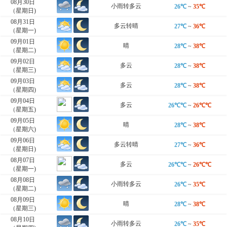
08月30日
小雨转多云
26℃
~
35℃
（星期日)
08月31日
多云转晴
27℃
~
36℃
（星期一)
09月01日
晴
28℃
~
38℃
（星期二)
09月02日
多云
28℃
~
38℃
（星期三)
09月03日
多云
28℃
~
38℃
（星期四)
09月04日
多云
26℃℃
~
26℃℃
（星期五)
09月05日
晴
28℃
~
38℃
（星期六)
09月06日
多云转晴
27℃
~
36℃
（星期日)
08月07日
多云
26℃℃
~
26℃℃
（星期一)
08月08日
小雨转多云
26℃
~
35℃
（星期二)
08月09日
晴
28℃
~
38℃
（星期三)
08月10日
小雨转多云
26℃
~
35℃