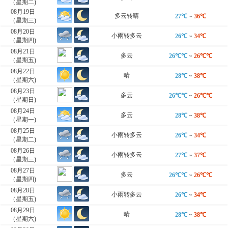
（星期二)
08月19日
多云转晴
27℃
~
36℃
（星期三)
08月20日
小雨转多云
26℃
~
34℃
（星期四)
08月21日
多云
26℃℃
~
26℃℃
（星期五)
08月22日
晴
28℃
~
38℃
（星期六)
08月23日
多云
26℃℃
~
26℃℃
（星期日)
08月24日
多云
28℃
~
38℃
（星期一)
08月25日
小雨转多云
26℃
~
34℃
（星期二)
08月26日
小雨转多云
27℃
~
37℃
（星期三)
08月27日
多云
26℃℃
~
26℃℃
（星期四)
08月28日
小雨转多云
26℃
~
34℃
（星期五)
08月29日
晴
28℃
~
38℃
（星期六)