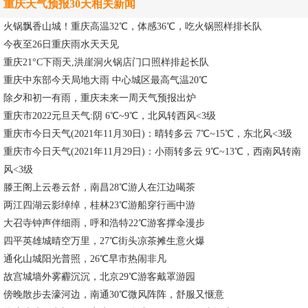
重庆天气预报30天相关新闻
火锅飘香山城！重庆高温32℃，体感36℃，吃火锅照样排长队
今夜至26日重庆雨水天天见
重庆21°C下雨天,洪崖洞火锅店门口照样排起长队
重庆中东部今天局地大雨 中心城区最高气温20℃
除夕和初一有雨，重庆未来一周天气预报出炉
重庆市2022元旦天气:阴 6℃~9℃，北风转西风<3级
重庆市今日天气(2021年11月30日)：晴转多云 7℃~15℃，东北风<3级
重庆市今日天气(2021年11月29日)：小雨转多云 9℃~13℃，西南风转南
风<3级
滕王阁上云卷云舒，南昌28℃游人在江边喝茶
两江四湖云影绰绰，桂林23℃游船穿行画中游
大召寺钟声伴细雨，呼和浩特22℃游客撑伞漫步
四平英雄城晴空万里，27℃街头凉茶摊生意火爆
通化山城阳光普照，26℃早市热闹非凡
故宫城墙外雾霾沉沉，北京29℃游客戴罩游园
傍晚散步去濠河边，南通30℃微风阵阵，舒服又惬意