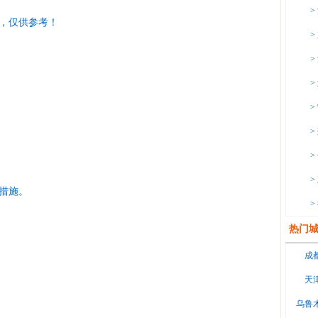
>
，仅供参考！
>
>
>
>
。
>
>
>
措施。
>
热门城
。
成
天
乌鲁