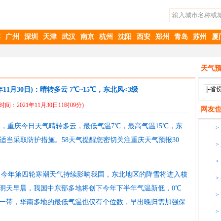
滨
广州
深圳
天津
武汉
南京
杭州
沈阳
西安
郑州
青岛
苏州
厦
天气预
年11月30日)：晴转多云 7℃~15℃，东北风<3级
时间：2021年11月30日11时09分)
网友
预计，重庆今日天气晴转多云，最低气温7℃，最高气温15℃，东
>
适当采取防护措施。58天气提醒您密切关注
重庆天气预报30
>
>
），今年第四轮寒潮天气持续影响我国，东北地区的降雪将进入核
>
明天早晨，我国中东部多地将创下今年下半年气温新低，0℃
>
一带，华南多地的最低气温也仅有个位数，早出晚归需加强保
>