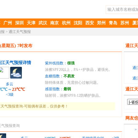
滨
广州
深圳
天津
武汉
南京
杭州
沈阳
西安
郑州
青岛
苏州
厦
预报
>
通江天气预报
(星期五) 7时发布
通江天
通江天气预报详情
紫外线指数：
很强
通
涂擦SPF20以上，PA++护肤品，避强光。
血糖指数：
不易发
通
除特殊体质，无需担心过敏问题。
多云
感冒指数：
最弱
通江
3℃℃
~
23℃℃
<3级
辐射弱，涂擦SPF8-12防晒护肤品。
天气预报查询-可能偶有误差，仅供参考！
网友
天气预报查询
>