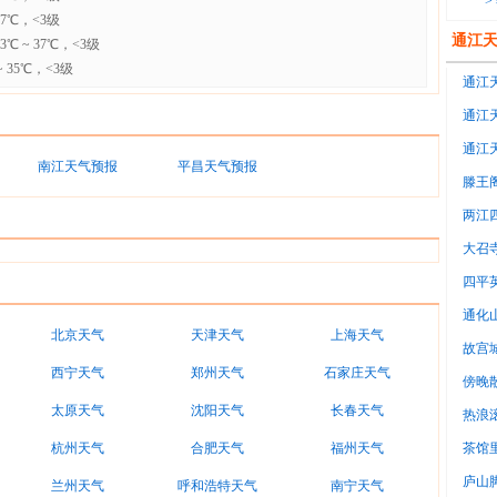
>
37℃，<3级
通江
 ~ 37℃，<3级
 35℃，<3级
通江天
通江天
4℃~
通江天
南江天气预报
平昌天气预报
滕王
两江
大召
四平
通化
北京天气
天津天气
上海天气
故宫
西宁天气
郑州天气
石家庄天气
傍晚
太原天气
沈阳天气
长春天气
意
热浪
调房
杭州天气
合肥天气
福州天气
茶馆
很
庐山
兰州天气
呼和浩特天气
南宁天气