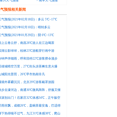
黎川天气预报
>
南丰天气预报
天气预报相关新闻
气预报(2021年02月18日)：多云 5℃~17℃
气预报(2021年02月10日)：晴转多云
13℃
气预报(2021年01月29日)：阴 0℃~13℃
阁上云卷云舒，南昌28℃游人在江边喝茶
四湖云影绰绰，桂林23℃游船穿行画中游
寺钟声伴细雨，呼和浩特22℃游客撑伞漫步
英雄城晴空万里，27℃街头凉茶摊生意火爆
山城阳光普照，26℃早市热闹非凡
城墙外雾霾沉沉，北京29℃游客戴罩游园
散步去濠河边，南通30℃微风阵阵，舒服又惬
滚滚别出门！石家庄32℃体感34℃，正午躲空
里雨丝飘，成都26℃，盖碗茶最安逸，巴适得
脚下热得喘不过气，九江31℃体感38℃，爬山