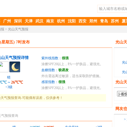
滨
广州
深圳
天津
武汉
南京
杭州
沈阳
西安
郑州
青岛
苏州
厦
预报
>
光山天气预报
(星期五) 7时发布
光山天
光山天气预报详情
紫外线指数：
很强
光
涂擦SPF20以上，PA++护肤品，避强光。
血糖指数：
较易发
光
外出需远离过敏源，适当采取防护措施。
晴
感冒指数：
很强
光山
6℃℃
~
26℃℃
<3级
涂擦SPF20以上，PA++护肤品，避强光。
天气预报查询-可能偶有误差，仅供参考！
网友
天气预报查询
>