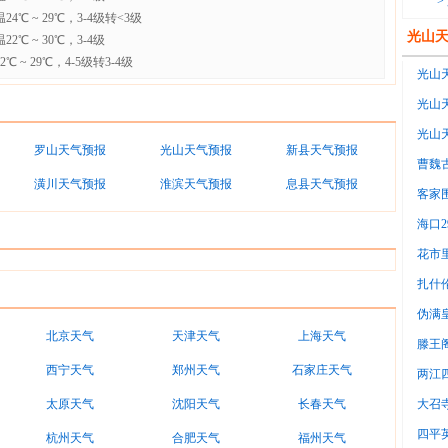
>
℃ ~ 29℃，3-4级转<3级
光山
℃ ~ 30℃，3-4级
 ~ 29℃，4-5级转3-4级
光山天
光山天
2℃~
光山天
罗山天气预报
光山天气预报
新县天气预报
1℃~
曹魏
潢川天气预报
淮滨天气预报
息县天气预报
嘀咕
客家
游客
海口
板说
花市
板喊
扎什
游客
伪满
北京天气
天津天气
上海天气
适，
滕王
西宁天气
郑州天气
石家庄天气
两江
太原天气
沈阳天气
长春天气
大召
四平
杭州天气
合肥天气
福州天气