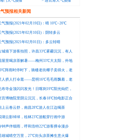
海门天气预报
>
连云港天气预报
天气预报相关新闻
气预报(2021年02月19日)：晴 10℃~20℃
气预报(2021年02月10日)：阴转多云
13℃
气预报(2021年02月01日)：多云转晴
13℃
古城墙下游客拍照，许昌33℃雾霾沉沉，有人
这天拍照不清晰
围屋里喝凉茶解暑——梅州33℃大太阳，外地
说这茶有点苦
29℃阵雨时停时下，骑楼老街椰子卖得火，老
今天能卖两百个
里人挤人打伞逛——昆明16℃毛毛雨飘着，老
便宜了快来买
伦布寺金顶闪闪发光！日喀则19℃阳光灿烂，
排队拍照不亦乐乎
皇宫博物院里阴云沉沉，长春18℃拍电影正合
导演喊咔了好几遍
阁上云卷云舒，南昌28℃游人在江边喝茶
四湖云影绰绰，桂林23℃游船穿行画中游
寺钟声伴细雨，呼和浩特22℃游客撑伞漫步
英雄城晴空万里，27℃街头凉茶摊生意火爆