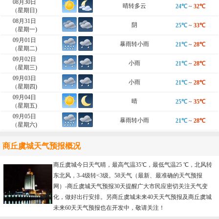
08月30日
晴转多云
24℃
~
32℃
（星期日)
08月31日
阴
25℃
~
33℃
（星期一)
09月01日
暴雨转小雨
21℃
~
28℃
（星期二)
09月02日
小雨
21℃
~
28℃
（星期三)
09月03日
小雨
21℃
~
28℃
（星期四)
09月04日
晴
25℃
~
35℃
（星期五)
09月05日
暴雨转小雨
21℃
~
28℃
（星期六)
商丘虞城天气预报概况
商丘虞城今日天气晴，最高气温35℃，最低气温25 ℃，北风转
东北风，3-4级转<3级。58天气（最新、最准确的天气预报
网）-
商丘虞城天气预报30天
提醒广大市民应密切关注天气变
化，做好出行安排。另商丘虞城未来40天天气预报及商丘虞城
未来60天天气预报也在开发中，敬请关注！