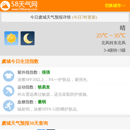
切换城市>>
今日虞城天气预报详情
(今日7时更新)
晴
25℃ ~ 35℃
北风转东北风
3-4级转<3级
虞城今日生活指数
紫外线指数：
很强
涂擦SPF20以上，PA++护肤品，避强光。
运动指数：
较易发
外出需远离过敏源，适当采取防护措施。
血糖指数：
最弱
辐射弱，涂擦SPF8-12防晒护肤品。
虞城天气预报30天查询