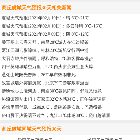
商丘虞城天气预报30天相关新闻
虞城天气预报(2021年02月19日)：晴 6℃~21℃
虞城天气预报(2021年02月10日)：多云转晴 0℃~16℃
虞城天气预报(2021年02月09日)：阴 0℃~12℃
滕王阁上云卷云舒，南昌28℃游人在江边喝茶
两江四湖云影绰绰，桂林23℃游船穿行画中游
大召寺钟声伴细雨，呼和浩特22℃游客撑伞漫步
四平英雄城晴空万里，27℃街头凉茶摊生意火爆
通化山城阳光普照，26℃早市热闹非凡
故宫城墙外雾霾沉沉，北京29℃游客戴罩游园
傍晚散步去濠河边，南通30℃微风阵阵，舒服又惬意
热浪滚滚别出门！石家庄32℃体感34℃，正午躲空调房
茶馆里雨丝飘，成都26℃，盖碗茶最安逸，巴适得很
庐山脚下热得喘不过气，九江31℃体感38℃，爬山趁清晨
商丘虞城同城天气预报30天