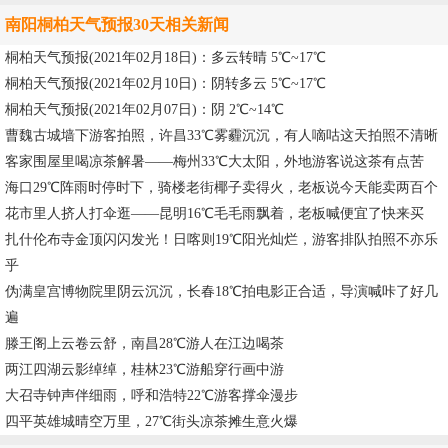
南阳桐柏天气预报30天相关新闻
桐柏天气预报(2021年02月18日)：多云转晴 5℃~17℃
桐柏天气预报(2021年02月10日)：阴转多云 5℃~17℃
桐柏天气预报(2021年02月07日)：阴 2℃~14℃
曹魏古城墙下游客拍照，许昌33℃雾霾沉沉，有人嘀咕这天拍照不清晰
客家围屋里喝凉茶解暑——梅州33℃大太阳，外地游客说这茶有点苦
海口29℃阵雨时停时下，骑楼老街椰子卖得火，老板说今天能卖两百个
花市里人挤人打伞逛——昆明16℃毛毛雨飘着，老板喊便宜了快来买
扎什伦布寺金顶闪闪发光！日喀则19℃阳光灿烂，游客排队拍照不亦乐
乎
伪满皇宫博物院里阴云沉沉，长春18℃拍电影正合适，导演喊咔了好几
遍
滕王阁上云卷云舒，南昌28℃游人在江边喝茶
两江四湖云影绰绰，桂林23℃游船穿行画中游
大召寺钟声伴细雨，呼和浩特22℃游客撑伞漫步
四平英雄城晴空万里，27℃街头凉茶摊生意火爆