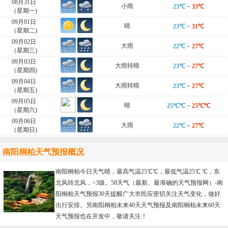
08月31日
小雨
23℃
~
33℃
（星期一)
09月01日
晴
23℃
~
31℃
（星期二)
09月02日
大雨
22℃
~
27℃
（星期三)
09月03日
大雨转晴
23℃
~
27℃
（星期四)
09月04日
大雨转晴
23℃
~
27℃
（星期五)
09月05日
晴
25℃℃
~
25℃℃
（星期六)
09月06日
大雨
22℃
~
27℃
（星期日)
南阳桐柏天气预报概况
南阳桐柏今日天气晴，最高气温25℃℃，最低气温25℃ ℃，东
北风转北风，<3级。58天气（最新、最准确的天气预报网）-
南
阳桐柏天气预报30天
提醒广大市民应密切关注天气变化，做好
出行安排。另南阳桐柏未来40天天气预报及南阳桐柏未来60天
天气预报也在开发中，敬请关注！