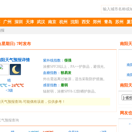
滨
广州
深圳
天津
武汉
南京
杭州
沈阳
西安
郑州
青岛
苏州
厦
预报
(星期日) 7时发布
南阳天
南阳天气预报详情
紫外线指数：
很强
南
涂擦SPF20以上，PA++护肤品，避强光。
血糖指数：
较易发
南
外出需远离过敏源，适当采取防护措施。
晴
感冒指数：
最弱
南阳
4℃℃
~
24℃℃
<3级
辐射弱，涂擦SPF8-12防晒护肤品。
天气预报查询-可能偶有误差，仅供参考！
网友
天气预报查询
>