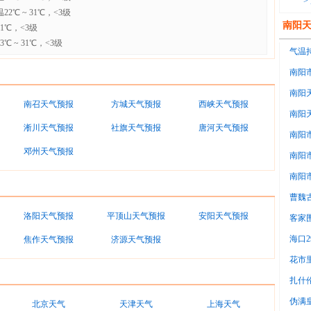
>
2℃ ~ 31℃，<3级
南阳
31℃，<3级
 ~ 31℃，<3级
气温
南阳
南阳
南召天气预报
方城天气预报
西峡天气预报
南阳
淅川天气预报
社旗天气预报
唐河天气预报
南阳市
邓州天气预报
级
南阳市
2℃~
南阳市
4℃~
曹魏
嘀咕
洛阳天气预报
平顶山天气预报
安阳天气预报
客家
游客
海口
焦作天气预报
济源天气预报
板说
花市
板喊
扎什
游客
伪满
北京天气
天津天气
上海天气