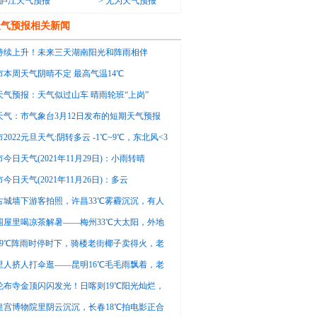
庐江天气预报
>
无为天气预报
天气预报相关新闻
持续上升！未来三天湖南阳光和阵雨相伴
市本周天气阴晴不定 最高气温14℃
天气预报：天气似过山车 晴雨轮班“上岗”
天气：市气象台3月12日发布的短期天气预报
2022元旦天气:阴转多云 -1℃~9℃，东北风<3
今日天气(2021年11月29日)：小雨转晴
14℃，西南风转西风<3级
今日天气(2021年11月26日)：多云
18℃，西北风转西风<3级转3-4级
古城墙下游客拍照，许昌33℃雾霾沉沉，有人
这天拍照不清晰
围屋里喝凉茶解暑——梅州33℃大太阳，外地
说这茶有点苦
29℃阵雨时停时下，骑楼老街椰子卖得火，老
今天能卖两百个
里人挤人打伞逛——昆明16℃毛毛雨飘着，老
便宜了快来买
伦布寺金顶闪闪发光！日喀则19℃阳光灿烂，
排队拍照不亦乐乎
皇宫博物院里阴云沉沉，长春18℃拍电影正合