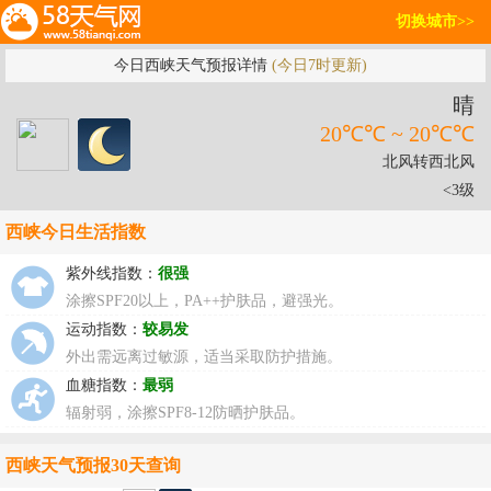
切换城市>>
今日西峡天气预报详情
(今日7时更新)
晴
20℃℃ ~ 20℃℃
北风转西北风
<3级
西峡今日生活指数
紫外线指数：
很强
涂擦SPF20以上，PA++护肤品，避强光。
运动指数：
较易发
外出需远离过敏源，适当采取防护措施。
血糖指数：
最弱
辐射弱，涂擦SPF8-12防晒护肤品。
西峡天气预报30天查询