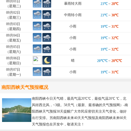
09月01日
暴雨转大雨
23℃
~
28℃
（星期二)
09月02日
中雨转小雨
23℃
~
30℃
（星期三)
09月03日
小雨
19℃
~
31℃
（星期四)
09月04日
小雨
19℃
~
32℃
（星期五)
09月05日
小雨
19℃
~
32℃
（星期六)
09月06日
晴
20℃℃
~
20℃℃
（星期日)
09月07日
小雨
19℃
~
31℃
（星期一)
南阳西峡天气预报概况
南阳西峡今日天气晴，最高气温20℃℃，最低气温20℃ ℃，北
风转西北风，<3级。58天气（最新、最准确的天气预报网）-
南
阳西峡天气预报30天
提醒广大市民应密切关注天气变化，做好
出行安排。另南阳西峡未来40天天气预报及南阳西峡未来60天
天气预报也在开发中，敬请关注！