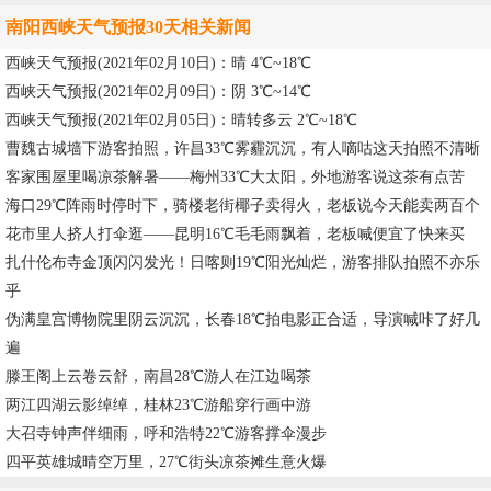
南阳西峡天气预报30天相关新闻
西峡天气预报(2021年02月10日)：晴 4℃~18℃
西峡天气预报(2021年02月09日)：阴 3℃~14℃
西峡天气预报(2021年02月05日)：晴转多云 2℃~18℃
曹魏古城墙下游客拍照，许昌33℃雾霾沉沉，有人嘀咕这天拍照不清晰
客家围屋里喝凉茶解暑——梅州33℃大太阳，外地游客说这茶有点苦
海口29℃阵雨时停时下，骑楼老街椰子卖得火，老板说今天能卖两百个
花市里人挤人打伞逛——昆明16℃毛毛雨飘着，老板喊便宜了快来买
扎什伦布寺金顶闪闪发光！日喀则19℃阳光灿烂，游客排队拍照不亦乐
乎
伪满皇宫博物院里阴云沉沉，长春18℃拍电影正合适，导演喊咔了好几
遍
滕王阁上云卷云舒，南昌28℃游人在江边喝茶
两江四湖云影绰绰，桂林23℃游船穿行画中游
大召寺钟声伴细雨，呼和浩特22℃游客撑伞漫步
四平英雄城晴空万里，27℃街头凉茶摊生意火爆