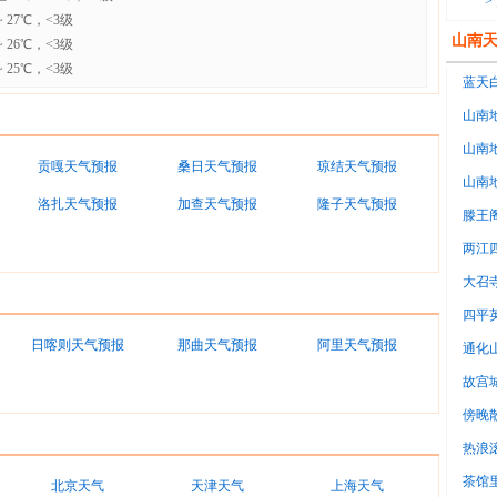
>
 27℃，<3级
山南
 26℃，<3级
 25℃，<3级
蓝天
山南地
级
山南地
贡嘎天气预报
桑日天气预报
琼结天气预报
-4℃
山南地
洛扎天气预报
加查天气预报
隆子天气预报
-2℃
滕王
两江
大召
四平
日喀则天气预报
那曲天气预报
阿里天气预报
通化
故宫
傍晚
意
热浪
调房
茶馆
北京天气
天津天气
上海天气