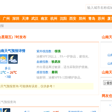
滨
广州
深圳
天津
武汉
南京
杭州
沈阳
西安
郑州
青岛
苏州
厦
预报
(星期五) 7时发布
山南天
山南天气预报详情
紫外线指数：
很强
山
涂擦SPF20以上，PA++护肤品，避强光。
血糖指数：
较易发
山
外出需远离过敏源，适当采取防护措施。
多云
感冒指数：
最弱
山南
12℃
~
26℃
<3级
辐射弱，涂擦SPF8-12防晒护肤品。
天气预报查询-可能偶有误差，仅供参考！
网友
天气预报查询
>