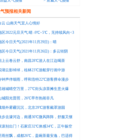
沾益天气预报
>
宣威天气预报
天气预报相关新闻
白云 山南天气宜人心情好
区2022元旦天气:晴 -9℃~5℃，无持续风向<3
区今日天气(2021年11月29日)：晴
~15℃，无持续风向<3级
区今日天气(2021年11月26日)：多云转阴
~10℃，无持续风向<3级
阁上云卷云舒，南昌28℃游人在江边喝茶
四湖云影绰绰，桂林23℃游船穿行画中游
寺钟声伴细雨，呼和浩特22℃游客撑伞漫步
英雄城晴空万里，27℃街头凉茶摊生意火爆
山城阳光普照，26℃早市热闹非凡
城墙外雾霾沉沉，北京29℃游客戴罩游园
散步去濠河边，南通30℃微风阵阵，舒服又惬
滚滚别出门！石家庄32℃体感34℃，正午躲空
里雨丝飘，成都26℃，盖碗茶最安逸，巴适得