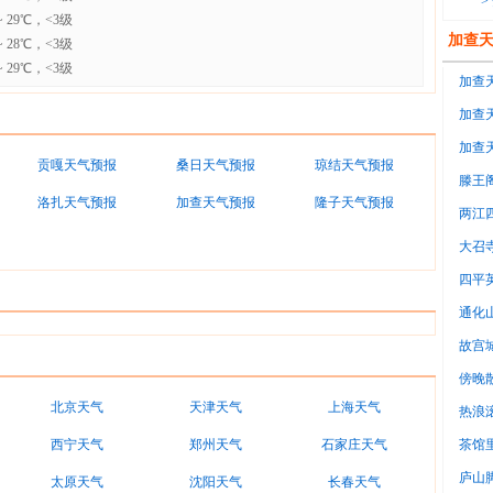
>
 29℃，<3级
加查
 28℃，<3级
 29℃，<3级
加查天
加查天
加查天
贡嘎天气预报
桑日天气预报
琼结天气预报
-1℃~
滕王
洛扎天气预报
加查天气预报
隆子天气预报
两江
大召
四平
通化
故宫
傍晚
北京天气
天津天气
上海天气
意
热浪
调房
西宁天气
郑州天气
石家庄天气
茶馆
很
庐山
太原天气
沈阳天气
长春天气