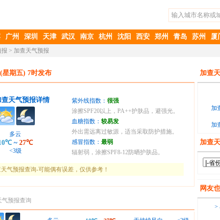
滨
广州
深圳
天津
武汉
南京
杭州
沈阳
西安
郑州
青岛
苏州
厦
预报
>
加查天气预报
(星期五) 7时发布
加查天
加查天气预报详情
紫外线指数：
很强
加
涂擦SPF20以上，PA++护肤品，避强光。
血糖指数：
较易发
加
外出需远离过敏源，适当采取防护措施。
多云
感冒指数：
最弱
加查
10℃
~
27℃
<3级
辐射弱，涂擦SPF8-12防晒护肤品。
天气预报查询-可能偶有误差，仅供参考！
网友
天气预报查询
>