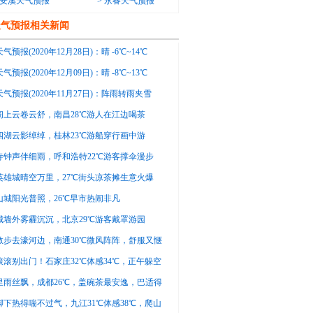
安溪天气预报
>
永春天气预报
天气预报相关新闻
气预报(2020年12月28日)：晴 -6℃~14℃
气预报(2020年12月09日)：晴 -8℃~13℃
气预报(2020年11月27日)：阵雨转雨夹雪
14℃
阁上云卷云舒，南昌28℃游人在江边喝茶
四湖云影绰绰，桂林23℃游船穿行画中游
寺钟声伴细雨，呼和浩特22℃游客撑伞漫步
英雄城晴空万里，27℃街头凉茶摊生意火爆
山城阳光普照，26℃早市热闹非凡
城墙外雾霾沉沉，北京29℃游客戴罩游园
散步去濠河边，南通30℃微风阵阵，舒服又惬
滚滚别出门！石家庄32℃体感34℃，正午躲空
里雨丝飘，成都26℃，盖碗茶最安逸，巴适得
脚下热得喘不过气，九江31℃体感38℃，爬山