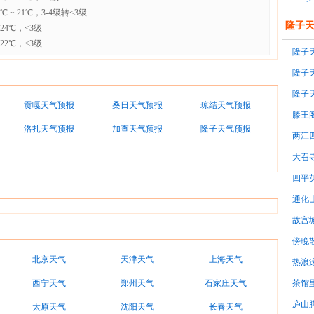
>
~ 21℃，3-4级转<3级
隆子
24℃，<3级
22℃，<3级
隆子天
隆子天
-12℃
隆子天
贡嘎天气预报
桑日天气预报
琼结天气预报
滕王
洛扎天气预报
加查天气预报
隆子天气预报
两江
大召
四平
通化
故宫
傍晚
北京天气
天津天气
上海天气
意
热浪
调房
西宁天气
郑州天气
石家庄天气
茶馆
很
庐山
太原天气
沈阳天气
长春天气