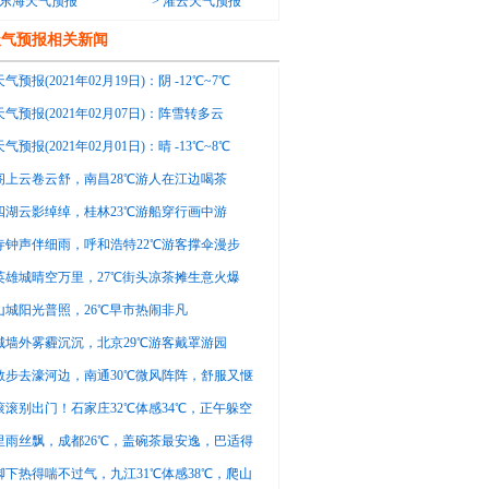
东海天气预报
>
灌云天气预报
天气预报相关新闻
气预报(2021年02月19日)：阴 -12℃~7℃
气预报(2021年02月07日)：阵雪转多云
~3℃
气预报(2021年02月01日)：晴 -13℃~8℃
阁上云卷云舒，南昌28℃游人在江边喝茶
四湖云影绰绰，桂林23℃游船穿行画中游
寺钟声伴细雨，呼和浩特22℃游客撑伞漫步
英雄城晴空万里，27℃街头凉茶摊生意火爆
山城阳光普照，26℃早市热闹非凡
城墙外雾霾沉沉，北京29℃游客戴罩游园
散步去濠河边，南通30℃微风阵阵，舒服又惬
滚滚别出门！石家庄32℃体感34℃，正午躲空
里雨丝飘，成都26℃，盖碗茶最安逸，巴适得
脚下热得喘不过气，九江31℃体感38℃，爬山