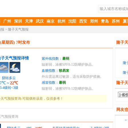
滨
广州
深圳
天津
武汉
南京
杭州
沈阳
西安
郑州
青岛
苏州
厦
预报
>
隆子天气预报
(星期四) 7时发布
隆子天
隆子天气预报详情
紫外线指数：
最弱
隆
辐射弱，涂擦SPF8-12防晒护肤品。
血糖指数：
较易发
隆
外出需远离过敏源，适当采取防护措施。
阴转多云
感冒指数：
最弱
隆子
7℃
~
22℃
3-4级转<3级
辐射弱，涂擦SPF8-12防晒护肤品。
天气预报查询-可能偶有误差，仅供参考！
网友
天气预报查询
>