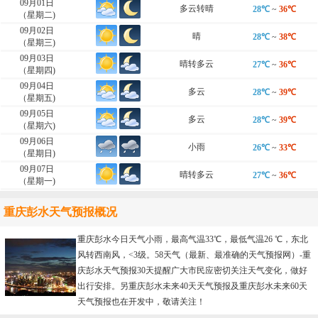
09月01日
多云转晴
28℃
~
36℃
（星期二)
09月02日
晴
28℃
~
38℃
（星期三)
09月03日
晴转多云
27℃
~
36℃
（星期四)
09月04日
多云
28℃
~
39℃
（星期五)
09月05日
多云
28℃
~
39℃
（星期六)
09月06日
小雨
26℃
~
33℃
（星期日)
09月07日
晴转多云
27℃
~
36℃
（星期一)
重庆彭水天气预报概况
重庆彭水今日天气小雨，最高气温33℃，最低气温26 ℃，东北
风转西南风，<3级。58天气（最新、最准确的天气预报网）-
重
庆彭水天气预报30天
提醒广大市民应密切关注天气变化，做好
出行安排。另重庆彭水未来40天天气预报及重庆彭水未来60天
天气预报也在开发中，敬请关注！