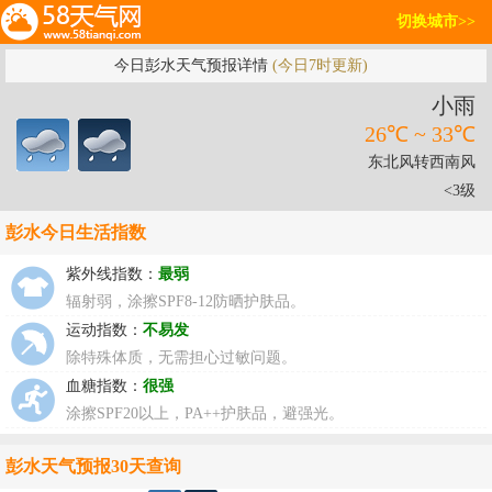
切换城市>>
今日彭水天气预报详情
(今日7时更新)
小雨
26℃ ~ 33℃
东北风转西南风
<3级
彭水今日生活指数
紫外线指数：
最弱
辐射弱，涂擦SPF8-12防晒护肤品。
运动指数：
不易发
除特殊体质，无需担心过敏问题。
血糖指数：
很强
涂擦SPF20以上，PA++护肤品，避强光。
彭水天气预报30天查询