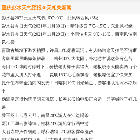
重庆彭水天气预报30天相关新闻
彭水县2022元旦天气:阴 6℃~9℃，北风转西风<3级
彭水县今日天气(2021年11月30日)：晴转多云 7℃~15℃，东北风<3级
彭水县今日天气(2021年11月29日)：小雨转多云 9℃~13℃，西南风转南
风<3级
曹魏古城墙下游客拍照，许昌33℃雾霾沉沉，有人嘀咕这天拍照不清晰
客家围屋里喝凉茶解暑——梅州33℃大太阳，外地游客说这茶有点苦
海口29℃阵雨时停时下，骑楼老街椰子卖得火，老板说今天能卖两百个
花市里人挤人打伞逛——昆明16℃毛毛雨飘着，老板喊便宜了快来买
扎什伦布寺金顶闪闪发光！日喀则19℃阳光灿烂，游客排队拍照不亦乐
乎
伪满皇宫博物院里阴云沉沉，长春18℃拍电影正合适，导演喊咔了好几
遍
滕王阁上云卷云舒，南昌28℃游人在江边喝茶
两江四湖云影绰绰，桂林23℃游船穿行画中游
大召寺钟声伴细雨，呼和浩特22℃游客撑伞漫步
四平英雄城晴空万里，27℃街头凉茶摊生意火爆