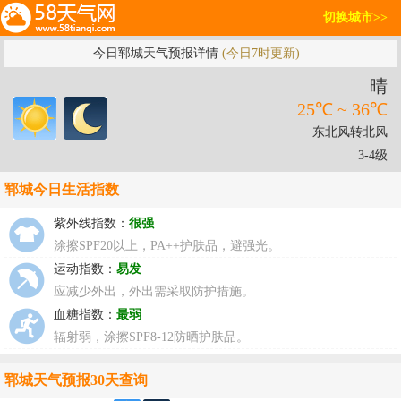
切换城市>>
今日郓城天气预报详情
(今日7时更新)
晴
25℃ ~ 36℃
东北风转北风
3-4级
郓城今日生活指数
紫外线指数：
很强
涂擦SPF20以上，PA++护肤品，避强光。
运动指数：
易发
应减少外出，外出需采取防护措施。
血糖指数：
最弱
辐射弱，涂擦SPF8-12防晒护肤品。
郓城天气预报30天查询