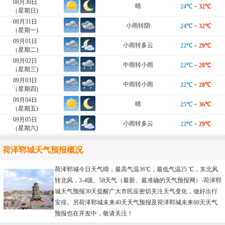
08月30日
晴
24℃
~
32℃
（星期日)
08月31日
小雨转阴
24℃
~
32℃
（星期一)
09月01日
小雨转多云
22℃
~
29℃
（星期二)
09月02日
中雨转小雨
22℃
~
28℃
（星期三)
09月03日
中雨转小雨
22℃
~
28℃
（星期四)
09月04日
晴
25℃
~
36℃
（星期五)
09月05日
小雨转多云
22℃
~
29℃
（星期六)
荷泽郓城天气预报概况
荷泽郓城今日天气晴，最高气温36℃，最低气温25 ℃，东北风
转北风，3-4级。58天气（最新、最准确的天气预报网）-
荷泽郓
城天气预报30天
提醒广大市民应密切关注天气变化，做好出行
安排。另荷泽郓城未来40天天气预报及荷泽郓城未来60天天气
预报也在开发中，敬请关注！