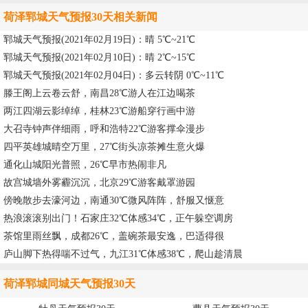
荷泽郓城天气预报30天相关新闻
郓城天气预报(2021年02月19日)：晴 5℃~21℃
郓城天气预报(2021年02月10日)：晴 2℃~15℃
郓城天气预报(2021年02月04日)：多云转阴 0℃~11℃
滕王阁上云卷云舒，南昌28℃游人在江边喝茶
两江四湖云影绰绰，桂林23℃游船穿行画中游
大召寺钟声伴细雨，呼和浩特22℃游客撑伞漫步
四平英雄城晴空万里，27℃街头凉茶摊生意火爆
通化山城阳光普照，26℃早市热闹非凡
故宫城墙外雾霾沉沉，北京29℃游客戴罩游园
傍晚散步去濠河边，南通30℃微风阵阵，舒服又惬意
热浪滚滚别出门！石家庄32℃体感34℃，正午躲空调房
茶馆里雨丝飘，成都26℃，盖碗茶最安逸，巴适得很
庐山脚下热得喘不过气，九江31℃体感38℃，爬山趁清晨
荷泽郓城同城天气预报30天