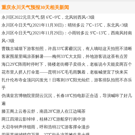
重庆永川天气预报30天相关新闻
永川区2022元旦天气:阴 6℃~9℃，北风转西风<3级
永川区今日天气(2021年11月30日)：晴转多云 7℃~15℃，东北风<3级
永川区今日天气(2021年11月29日)：小雨转多云 9℃~13℃，西南风转南
风<3级
曹魏古城墙下游客拍照，许昌33℃雾霾沉沉，有人嘀咕这天拍照不清晰
客家围屋里喝凉茶解暑——梅州33℃大太阳，外地游客说这茶有点苦
海口29℃阵雨时停时下，骑楼老街椰子卖得火，老板说今天能卖两百个
花市里人挤人打伞逛——昆明16℃毛毛雨飘着，老板喊便宜了快来买
扎什伦布寺金顶闪闪发光！日喀则19℃阳光灿烂，游客排队拍照不亦乐
乎
伪满皇宫博物院里阴云沉沉，长春18℃拍电影正合适，导演喊咔了好几
遍
滕王阁上云卷云舒，南昌28℃游人在江边喝茶
两江四湖云影绰绰，桂林23℃游船穿行画中游
大召寺钟声伴细雨，呼和浩特22℃游客撑伞漫步
四平英雄城晴空万里，27℃街头凉茶摊生意火爆