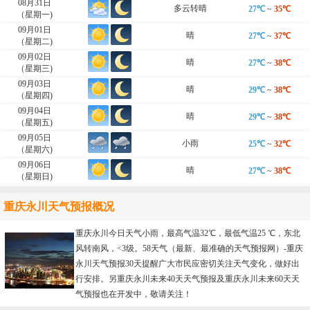
08月31日
多云转晴
27℃
~
35℃
（星期一)
09月01日
晴
27℃
~
37℃
（星期二)
09月02日
晴
27℃
~
38℃
（星期三)
09月03日
晴
29℃
~
38℃
（星期四)
09月04日
晴
29℃
~
38℃
（星期五)
09月05日
小雨
25℃
~
32℃
（星期六)
09月06日
晴
27℃
~
38℃
（星期日)
重庆永川天气预报概况
重庆永川今日天气小雨，最高气温32℃，最低气温25 ℃，东北
风转南风，<3级。58天气（最新、最准确的天气预报网）-
重庆
永川天气预报30天
提醒广大市民应密切关注天气变化，做好出
行安排。另重庆永川未来40天天气预报及重庆永川未来60天天
气预报也在开发中，敬请关注！