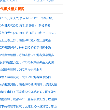
安化天气预报
>
沅江天气预报
天气预报相关新闻
2022元旦天气:多云 6℃~11℃，南风<3级
今日天气(2021年11月29日)：阴转多云
16℃，东北风转东南风<3级
今日天气(2021年11月26日)：晴 7℃~19℃，
3级
阁上云卷云舒，南昌28℃游人在江边喝茶
四湖云影绰绰，桂林23℃游船穿行画中游
寺钟声伴细雨，呼和浩特22℃游客撑伞漫步
英雄城晴空万里，27℃街头凉茶摊生意火爆
山城阳光普照，26℃早市热闹非凡
城墙外雾霾沉沉，北京29℃游客戴罩游园
散步去濠河边，南通30℃微风阵阵，舒服又惬
滚滚别出门！石家庄32℃体感34℃，正午躲空
里雨丝飘，成都26℃，盖碗茶最安逸，巴适得
脚下热得喘不过气，九江31℃体感38℃，爬山