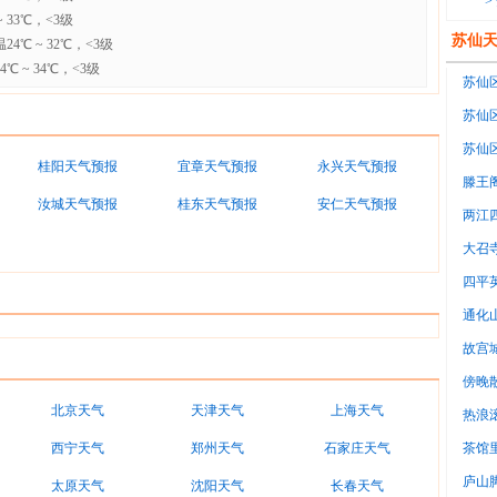
>
 33℃，<3级
苏仙
4℃ ~ 32℃，<3级
 ~ 34℃，<3级
苏仙区
苏仙区
8℃~
苏仙区
桂阳天气预报
宜章天气预报
永兴天气预报
北风<
滕王
汝城天气预报
桂东天气预报
安仁天气预报
两江
大召
四平
通化
故宫
傍晚
北京天气
天津天气
上海天气
意
热浪
调房
西宁天气
郑州天气
石家庄天气
茶馆
很
庐山
太原天气
沈阳天气
长春天气