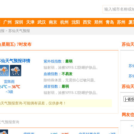
滨
广州
深圳
天津
武汉
南京
杭州
沈阳
西安
郑州
青岛
苏州
厦
预报
>
苏仙天气预报
(星期五) 7时发布
苏仙天
苏仙天气预报详情
紫外线指数：
最弱
苏
辐射弱，涂擦SPF8-12防晒护肤品。
血糖指数：
不易发
苏
除特殊体质，无需担心过敏问题。
雷阵雨
感冒指数：
最弱
苏仙
24℃
~
36℃
<3级
辐射弱，涂擦SPF8-12防晒护肤品。
天气预报查询-可能偶有误差，仅供参考！
网友
天气预报查询
>