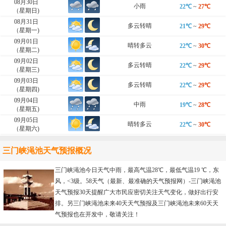
08月30日
小雨
22℃
~
27℃
（星期日)
08月31日
多云转晴
21℃
~
29℃
（星期一)
09月01日
晴转多云
22℃
~
30℃
（星期二)
09月02日
多云转晴
22℃
~
29℃
（星期三)
09月03日
多云转晴
22℃
~
29℃
（星期四)
09月04日
中雨
19℃
~
28℃
（星期五)
09月05日
晴转多云
22℃
~
30℃
（星期六)
三门峡渑池天气预报概况
三门峡渑池今日天气中雨，最高气温28℃，最低气温19 ℃，东
风，<3级。58天气（最新、最准确的天气预报网）-
三门峡渑池
天气预报30天
提醒广大市民应密切关注天气变化，做好出行安
排。另三门峡渑池未来40天天气预报及三门峡渑池未来60天天
气预报也在开发中，敬请关注！