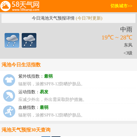
切换城市>>
今日渑池天气预报详情
(今日7时更新)
中雨
19℃ ~ 28℃
东风
<3级
渑池今日生活指数
紫外线指数：
最弱
辐射弱，涂擦SPF8-12防晒护肤品。
运动指数：
易发
应减少外出，外出需采取防护措施。
血糖指数：
最弱
辐射弱，涂擦SPF8-12防晒护肤品。
渑池天气预报30天查询