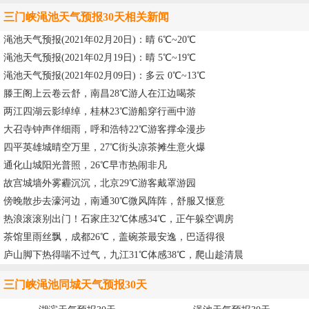
三门峡渑池天气预报30天相关新闻
渑池天气预报(2021年02月20日)：晴 6℃~20℃
渑池天气预报(2021年02月19日)：晴 5℃~19℃
渑池天气预报(2021年02月09日)：多云 0℃~13℃
滕王阁上云卷云舒，南昌28℃游人在江边喝茶
两江四湖云影绰绰，桂林23℃游船穿行画中游
大召寺钟声伴细雨，呼和浩特22℃游客撑伞漫步
四平英雄城晴空万里，27℃街头凉茶摊生意火爆
通化山城阳光普照，26℃早市热闹非凡
故宫城墙外雾霾沉沉，北京29℃游客戴罩游园
傍晚散步去濠河边，南通30℃微风阵阵，舒服又惬意
热浪滚滚别出门！石家庄32℃体感34℃，正午躲空调房
茶馆里雨丝飘，成都26℃，盖碗茶最安逸，巴适得很
庐山脚下热得喘不过气，九江31℃体感38℃，爬山趁清晨
三门峡渑池同城天气预报30天