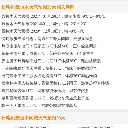
日喀则聂拉木天气预报30天相关新闻
聂拉木天气预报(2021年01月29日)：阴转小雪 -9℃℃~-9℃℃
聂拉木天气预报(2021年01月14日)：晴 -2℃~12℃
聂拉木天气预报(2020年12月18日)：晴 -8℃~4℃
傍晚散步去濠河边，南通30℃微风阵阵，舒服又惬意
热浪滚滚别出门！石家庄32℃体感34℃，正午躲空调房
茶馆里雨丝飘，成都26℃，盖碗茶最安逸，巴适得很
庐山脚下热得喘不过气，九江31℃体感38℃，爬山趁清晨
一碗螺蛳粉配雨天更香，柳州28℃，辣味正好驱散湿气
出门带伞了没？新乡细雨纷纷31℃，体感36℃闷热难消
松赞林寺僧人披袈裟，香格里拉15℃冷雨天，游客冻得直哆嗦
嘉兴乌镇古镇31℃，烟雾缭绕像仙境，游客依然多
泉州西街烟雾弥漫，27℃，老板说今天生意差了点
株洲今天飘雨，27℃，神农公园游客撑伞逛
日喀则聂拉木同城天气预报30天