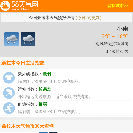
切换城市>>
今日聂拉木天气预报详情
(今日7时更新)
小雨
9℃ ~ 16℃
南风转无持续风向
3-4级转<3级
聂拉木今日生活指数
紫外线指数：
最弱
辐射弱，涂擦SPF8-12防晒护肤品。
运动指数：
较易发
外出需远离过敏源，适当采取防护措施。
血糖指数：
最弱
辐射弱，涂擦SPF8-12防晒护肤品。
聂拉木天气预报30天查询