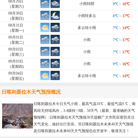
08月29日
小雨转阴
9℃
~
16℃
（星期六)
08月30日
小雨转多云
8℃
~
17℃
（星期日)
08月31日
多云转小雨
7℃
~
14℃
（星期一)
09月01日
小雨
7℃
~
17℃
（星期二)
09月02日
小雨
7℃
~
17℃
（星期三)
09月03日
小雨
9℃
~
16℃
（星期四)
09月04日
多云转小雨
7℃
~
14℃
（星期五)
日喀则聂拉木天气预报概况
日喀则聂拉木今日天气小雨，最高气温16℃，最低气温9 ℃，南
风转无持续风向，3-4级转<3级。58天气（最新、最准确的天气
预报网）-
日喀则聂拉木天气预报30天
提醒广大市民应密切关注
天气变化，做好出行安排。另日喀则聂拉木未来40天天气预报
及日喀则聂拉木未来60天天气预报也在开发中，敬请关注！