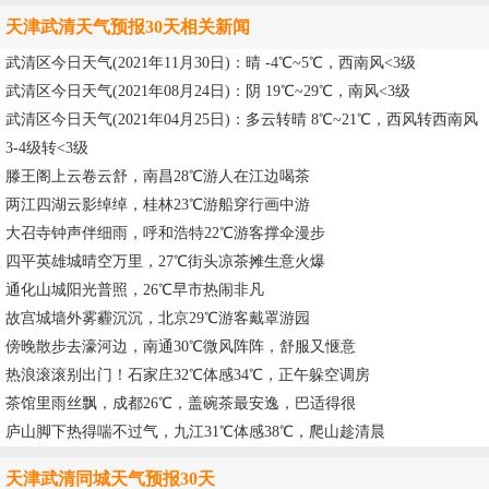
天津武清天气预报30天相关新闻
武清区今日天气(2021年11月30日)：晴 -4℃~5℃，西南风<3级
武清区今日天气(2021年08月24日)：阴 19℃~29℃，南风<3级
武清区今日天气(2021年04月25日)：多云转晴 8℃~21℃，西风转西南风
3-4级转<3级
滕王阁上云卷云舒，南昌28℃游人在江边喝茶
两江四湖云影绰绰，桂林23℃游船穿行画中游
大召寺钟声伴细雨，呼和浩特22℃游客撑伞漫步
四平英雄城晴空万里，27℃街头凉茶摊生意火爆
通化山城阳光普照，26℃早市热闹非凡
故宫城墙外雾霾沉沉，北京29℃游客戴罩游园
傍晚散步去濠河边，南通30℃微风阵阵，舒服又惬意
热浪滚滚别出门！石家庄32℃体感34℃，正午躲空调房
茶馆里雨丝飘，成都26℃，盖碗茶最安逸，巴适得很
庐山脚下热得喘不过气，九江31℃体感38℃，爬山趁清晨
天津武清同城天气预报30天