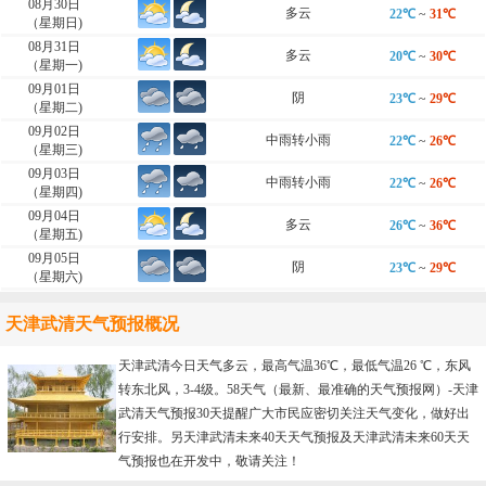
08月30日
多云
22℃
~
31℃
（星期日)
08月31日
多云
20℃
~
30℃
（星期一)
09月01日
阴
23℃
~
29℃
（星期二)
09月02日
中雨转小雨
22℃
~
26℃
（星期三)
09月03日
中雨转小雨
22℃
~
26℃
（星期四)
09月04日
多云
26℃
~
36℃
（星期五)
09月05日
阴
23℃
~
29℃
（星期六)
天津武清天气预报概况
天津武清今日天气多云，最高气温36℃，最低气温26 ℃，东风
转东北风，3-4级。58天气（最新、最准确的天气预报网）-
天津
武清天气预报30天
提醒广大市民应密切关注天气变化，做好出
行安排。另天津武清未来40天天气预报及天津武清未来60天天
气预报也在开发中，敬请关注！