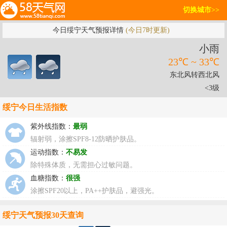
切换城市>>
今日绥宁天气预报详情
(今日7时更新)
小雨
23℃ ~ 33℃
东北风转西北风
<3级
绥宁今日生活指数
紫外线指数：
最弱
辐射弱，涂擦SPF8-12防晒护肤品。
运动指数：
不易发
除特殊体质，无需担心过敏问题。
血糖指数：
很强
涂擦SPF20以上，PA++护肤品，避强光。
绥宁天气预报30天查询