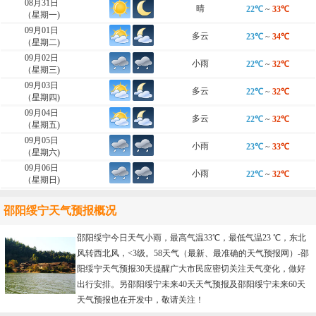
08月31日
晴
22℃
~
33℃
（星期一)
09月01日
多云
23℃
~
34℃
（星期二)
09月02日
小雨
22℃
~
32℃
（星期三)
09月03日
多云
22℃
~
32℃
（星期四)
09月04日
多云
22℃
~
32℃
（星期五)
09月05日
小雨
23℃
~
33℃
（星期六)
09月06日
小雨
22℃
~
32℃
（星期日)
邵阳绥宁天气预报概况
邵阳绥宁今日天气小雨，最高气温33℃，最低气温23 ℃，东北
风转西北风，<3级。58天气（最新、最准确的天气预报网）-
邵
阳绥宁天气预报30天
提醒广大市民应密切关注天气变化，做好
出行安排。另邵阳绥宁未来40天天气预报及邵阳绥宁未来60天
天气预报也在开发中，敬请关注！