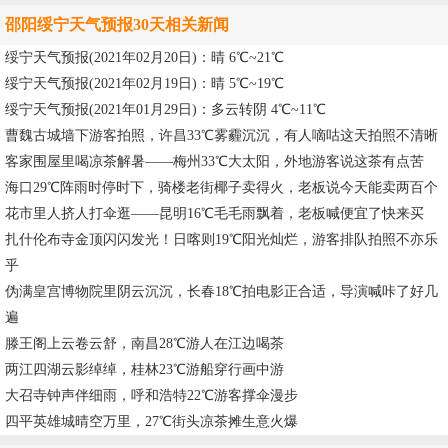
邵阳绥宁天气预报30天相关新闻
绥宁天气预报(2021年02月20日)：晴 6℃~21℃
绥宁天气预报(2021年02月19日)：晴 5℃~19℃
绥宁天气预报(2021年01月29日)：多云转阴 4℃~11℃
曹魏古城墙下游客拍照，许昌33℃雾霾沉沉，有人嘀咕这天拍照不清晰
客家围屋里喝凉茶解暑——梅州33℃大太阳，外地游客说这茶有点苦
海口29℃阵雨时停时下，骑楼老街椰子卖得火，老板说今天能卖两百个
花市里人挤人打伞逛——昆明16℃毛毛雨飘着，老板喊便宜了快来买
扎什伦布寺金顶闪闪发光！日喀则19℃阳光灿烂，游客排队拍照不亦乐
乎
伪满皇宫博物院里阴云沉沉，长春18℃拍电影正合适，导演喊咔了好几
遍
滕王阁上云卷云舒，南昌28℃游人在江边喝茶
两江四湖云影绰绰，桂林23℃游船穿行画中游
大召寺钟声伴细雨，呼和浩特22℃游客撑伞漫步
四平英雄城晴空万里，27℃街头凉茶摊生意火爆