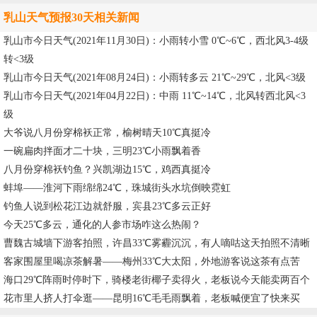
乳山天气预报30天相关新闻
乳山市今日天气(2021年11月30日)：小雨转小雪 0℃~6℃，西北风3-4级
转<3级
乳山市今日天气(2021年08月24日)：小雨转多云 21℃~29℃，北风<3级
乳山市今日天气(2021年04月22日)：中雨 11℃~14℃，北风转西北风<3
级
大爷说八月份穿棉袄正常，榆树晴天10℃真挺冷
一碗扁肉拌面才二十块，三明23℃小雨飘着香
八月份穿棉袄钓鱼？兴凯湖边15℃，鸡西真挺冷
蚌埠——淮河下雨绵绵24℃，珠城街头水坑倒映霓虹
钓鱼人说到松花江边就舒服，宾县23℃多云正好
今天25℃多云，通化的人参市场咋这么热闹？
曹魏古城墙下游客拍照，许昌33℃雾霾沉沉，有人嘀咕这天拍照不清晰
客家围屋里喝凉茶解暑——梅州33℃大太阳，外地游客说这茶有点苦
海口29℃阵雨时停时下，骑楼老街椰子卖得火，老板说今天能卖两百个
花市里人挤人打伞逛——昆明16℃毛毛雨飘着，老板喊便宜了快来买