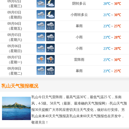
09月02日
阴转多云
20℃
~
30℃
（星期三)
09月03日
小雨转多云
21℃
~
30℃
（星期四)
09月04日
暴雨
23℃
~
25℃
（星期五)
09月05日
小雨
23℃
~
28℃
（星期六)
09月06日
小雨
23℃
~
28℃
（星期日)
09月07日
雷阵雨
25℃
~
30℃
（星期一)
09月08日
暴雨
23℃
~
25℃
（星期二)
乳山天气预报概况
乳山今日天气雷阵雨，最高气温30℃，最低气温25 ℃，东南
风，4-5级。58天气（最新、最准确的天气预报网）-
乳山天气预
报30天
提醒广大市民应密切关注天气变化，做好出行安排。另
乳山未来40天天气预报及乳山未来60天天气预报也在开发中，
敬请关注！