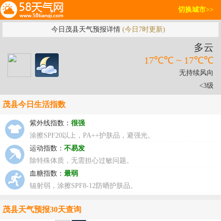
切换城市>>
今日茂县天气预报详情
(今日7时更新)
多云
17℃℃ ~ 17℃℃
无持续风向
<3级
茂县今日生活指数
紫外线指数：
很强
涂擦SPF20以上，PA++护肤品，避强光。
运动指数：
不易发
除特殊体质，无需担心过敏问题。
血糖指数：
最弱
辐射弱，涂擦SPF8-12防晒护肤品。
茂县天气预报30天查询