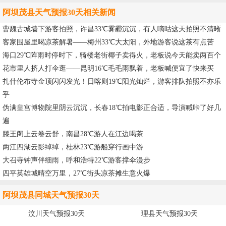
阿坝茂县天气预报30天相关新闻
曹魏古城墙下游客拍照，许昌33℃雾霾沉沉，有人嘀咕这天拍照不清晰
客家围屋里喝凉茶解暑——梅州33℃大太阳，外地游客说这茶有点苦
海口29℃阵雨时停时下，骑楼老街椰子卖得火，老板说今天能卖两百个
花市里人挤人打伞逛——昆明16℃毛毛雨飘着，老板喊便宜了快来买
扎什伦布寺金顶闪闪发光！日喀则19℃阳光灿烂，游客排队拍照不亦乐
乎
伪满皇宫博物院里阴云沉沉，长春18℃拍电影正合适，导演喊咔了好几
遍
滕王阁上云卷云舒，南昌28℃游人在江边喝茶
两江四湖云影绰绰，桂林23℃游船穿行画中游
大召寺钟声伴细雨，呼和浩特22℃游客撑伞漫步
四平英雄城晴空万里，27℃街头凉茶摊生意火爆
阿坝茂县同城天气预报30天
汶川天气预报30天
理县天气预报30天