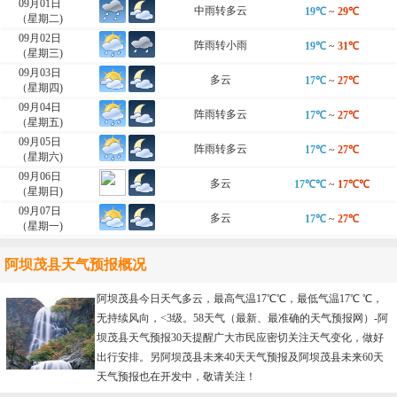
09月01日
中雨转多云
19℃
~
29℃
（星期二)
09月02日
阵雨转小雨
19℃
~
31℃
（星期三)
09月03日
多云
17℃
~
27℃
（星期四)
09月04日
阵雨转多云
17℃
~
27℃
（星期五)
09月05日
阵雨转多云
17℃
~
27℃
（星期六)
09月06日
多云
17℃℃
~
17℃℃
（星期日)
09月07日
多云
17℃
~
27℃
（星期一)
阿坝茂县天气预报概况
阿坝茂县今日天气多云，最高气温17℃℃，最低气温17℃ ℃，
无持续风向，<3级。58天气（最新、最准确的天气预报网）-
阿
坝茂县天气预报30天
提醒广大市民应密切关注天气变化，做好
出行安排。另阿坝茂县未来40天天气预报及阿坝茂县未来60天
天气预报也在开发中，敬请关注！