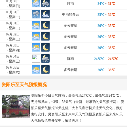
08月30日
阵雨
24℃
~
31℃
（星期日)
08月31日
中雨转多云
25℃
~
32℃
（星期一)
09月01日
多云转晴
26℃
~
35℃
（星期二)
09月02日
多云转晴
26℃
~
35℃
（星期三)
09月03日
多云转晴
26℃
~
35℃
（星期四)
09月04日
阵雨
24℃℃
~
24℃℃
（星期五)
09月05日
多云转晴
26℃
~
35℃
（星期六)
资阳乐至天气预报概况
资阳乐至今日天气阵雨，最高气温24℃℃，最低气温24℃ ℃，
无持续风向，<3级。58天气（最新、最准确的天气预报网）-
资
阳乐至天气预报30天
提醒广大市民应密切关注天气变化，做好
出行安排。另资阳乐至未来40天天气预报及资阳乐至未来60天
天气预报也在开发中，敬请关注！