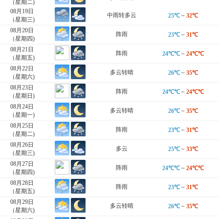
（星期二)
08月19日
中雨转多云
25℃
~
32℃
（星期三)
08月20日
阵雨
23℃
~
31℃
（星期四)
08月21日
阵雨
24℃℃
~
24℃℃
（星期五)
08月22日
多云转晴
26℃
~
35℃
（星期六)
08月23日
阵雨
24℃℃
~
24℃℃
（星期日)
08月24日
多云转晴
26℃
~
35℃
（星期一)
08月25日
阵雨
23℃
~
31℃
（星期二)
08月26日
多云
25℃
~
33℃
（星期三)
08月27日
阵雨
24℃℃
~
24℃℃
（星期四)
08月28日
阵雨
23℃
~
31℃
（星期五)
08月29日
多云转晴
26℃
~
35℃
（星期六)