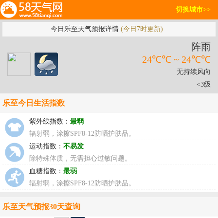
切换城市>>
今日乐至天气预报详情
(今日7时更新)
阵雨
24℃℃ ~ 24℃℃
无持续风向
<3级
乐至今日生活指数
紫外线指数：
最弱
辐射弱，涂擦SPF8-12防晒护肤品。
运动指数：
不易发
除特殊体质，无需担心过敏问题。
血糖指数：
最弱
辐射弱，涂擦SPF8-12防晒护肤品。
乐至天气预报30天查询