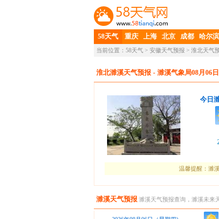
58天气
重庆
上海
北京
成都
哈尔
当前位置：
58天气
>
安徽天气预报
>
淮北天气
淮北濉溪天气预报
- 濉溪气象局08月06日
今日
温馨提醒：濉溪
濉溪天气预报
濉溪天气预报查询，濉溪未来