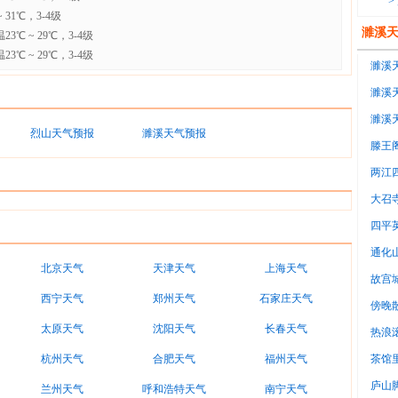
>
31℃，3-4级
濉溪
℃ ~ 29℃，3-4级
℃ ~ 29℃，3-4级
濉溪天
濉溪天
濉溪天
烈山天气预报
濉溪天气预报
1℃~
滕王
两江
大召
四平
通化
北京天气
天津天气
上海天气
故宫
西宁天气
郑州天气
石家庄天气
傍晚
太原天气
沈阳天气
长春天气
意
热浪
调房
杭州天气
合肥天气
福州天气
茶馆
很
庐山
兰州天气
呼和浩特天气
南宁天气