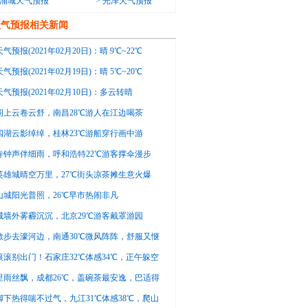
浦城天气预报
>
光泽天气预报
天气预报相关新闻
气预报(2021年02月20日)：晴 9℃~22℃
气预报(2021年02月19日)：晴 5℃~20℃
气预报(2021年02月10日)：多云转晴
15℃
阁上云卷云舒，南昌28℃游人在江边喝茶
四湖云影绰绰，桂林23℃游船穿行画中游
寺钟声伴细雨，呼和浩特22℃游客撑伞漫步
英雄城晴空万里，27℃街头凉茶摊生意火爆
山城阳光普照，26℃早市热闹非凡
城墙外雾霾沉沉，北京29℃游客戴罩游园
散步去濠河边，南通30℃微风阵阵，舒服又惬
滚滚别出门！石家庄32℃体感34℃，正午躲空
里雨丝飘，成都26℃，盖碗茶最安逸，巴适得
脚下热得喘不过气，九江31℃体感38℃，爬山