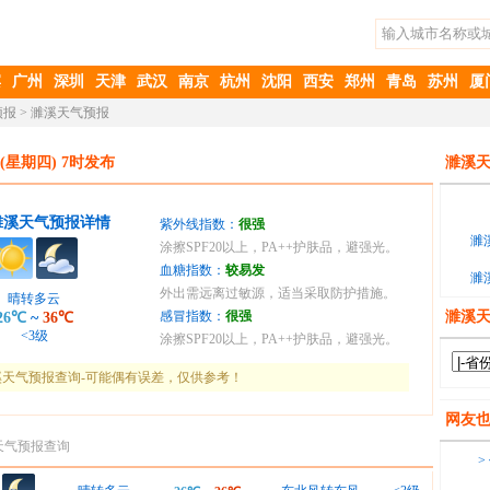
滨
广州
深圳
天津
武汉
南京
杭州
沈阳
西安
郑州
青岛
苏州
厦
预报
>
濉溪天气预报
(星期四) 7时发布
濉溪天
濉溪天气预报详情
紫外线指数：
很强
濉
涂擦SPF20以上，PA++护肤品，避强光。
血糖指数：
较易发
濉
外出需远离过敏源，适当采取防护措施。
晴转多云
感冒指数：
很强
濉溪
26℃
~
36℃
<3级
涂擦SPF20以上，PA++护肤品，避强光。
天气预报查询-可能偶有误差，仅供参考！
网友
天气预报查询
>