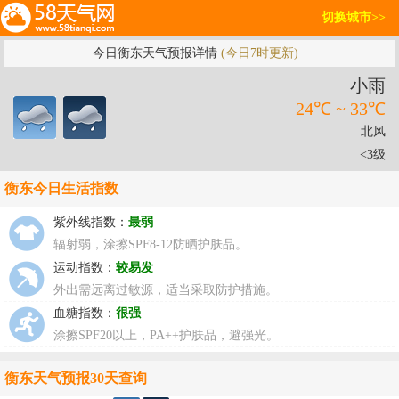
切换城市>>
今日衡东天气预报详情
(今日7时更新)
小雨
24℃ ~ 33℃
北风
<3级
衡东今日生活指数
紫外线指数：
最弱
辐射弱，涂擦SPF8-12防晒护肤品。
运动指数：
较易发
外出需远离过敏源，适当采取防护措施。
血糖指数：
很强
涂擦SPF20以上，PA++护肤品，避强光。
衡东天气预报30天查询