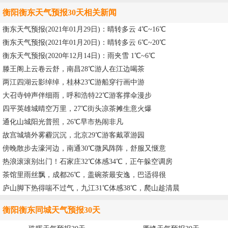
衡阳衡东天气预报30天相关新闻
衡东天气预报(2021年01月29日)：晴转多云 4℃~16℃
衡东天气预报(2021年01月20日)：晴转多云 6℃~20℃
衡东天气预报(2020年12月14日)：雨夹雪 1℃~6℃
滕王阁上云卷云舒，南昌28℃游人在江边喝茶
两江四湖云影绰绰，桂林23℃游船穿行画中游
大召寺钟声伴细雨，呼和浩特22℃游客撑伞漫步
四平英雄城晴空万里，27℃街头凉茶摊生意火爆
通化山城阳光普照，26℃早市热闹非凡
故宫城墙外雾霾沉沉，北京29℃游客戴罩游园
傍晚散步去濠河边，南通30℃微风阵阵，舒服又惬意
热浪滚滚别出门！石家庄32℃体感34℃，正午躲空调房
茶馆里雨丝飘，成都26℃，盖碗茶最安逸，巴适得很
庐山脚下热得喘不过气，九江31℃体感38℃，爬山趁清晨
衡阳衡东同城天气预报30天