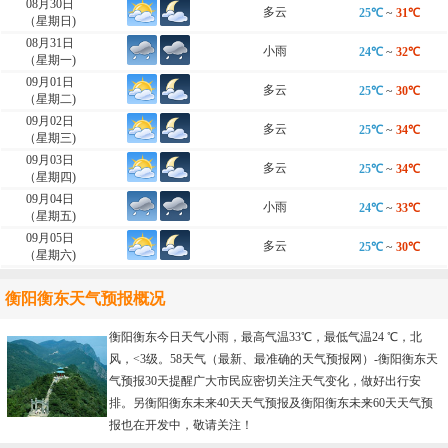
08月30日
多云
25℃
~
31℃
（星期日)
08月31日
小雨
24℃
~
32℃
（星期一)
09月01日
多云
25℃
~
30℃
（星期二)
09月02日
多云
25℃
~
34℃
（星期三)
09月03日
多云
25℃
~
34℃
（星期四)
09月04日
小雨
24℃
~
33℃
（星期五)
09月05日
多云
25℃
~
30℃
（星期六)
衡阳衡东天气预报概况
衡阳衡东今日天气小雨，最高气温33℃，最低气温24 ℃，北
风，<3级。58天气（最新、最准确的天气预报网）-
衡阳衡东天
气预报30天
提醒广大市民应密切关注天气变化，做好出行安
排。另衡阳衡东未来40天天气预报及衡阳衡东未来60天天气预
报也在开发中，敬请关注！