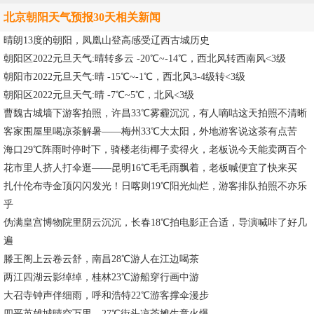
北京朝阳天气预报30天相关新闻
晴朗13度的朝阳，凤凰山登高感受辽西古城历史
朝阳区2022元旦天气:晴转多云 -20℃~-14℃，西北风转西南风<3级
朝阳市2022元旦天气:晴 -15℃~-1℃，西北风3-4级转<3级
朝阳区2022元旦天气:晴 -7℃~5℃，北风<3级
曹魏古城墙下游客拍照，许昌33℃雾霾沉沉，有人嘀咕这天拍照不清晰
客家围屋里喝凉茶解暑——梅州33℃大太阳，外地游客说这茶有点苦
海口29℃阵雨时停时下，骑楼老街椰子卖得火，老板说今天能卖两百个
花市里人挤人打伞逛——昆明16℃毛毛雨飘着，老板喊便宜了快来买
扎什伦布寺金顶闪闪发光！日喀则19℃阳光灿烂，游客排队拍照不亦乐
乎
伪满皇宫博物院里阴云沉沉，长春18℃拍电影正合适，导演喊咔了好几
遍
滕王阁上云卷云舒，南昌28℃游人在江边喝茶
两江四湖云影绰绰，桂林23℃游船穿行画中游
大召寺钟声伴细雨，呼和浩特22℃游客撑伞漫步
四平英雄城晴空万里，27℃街头凉茶摊生意火爆