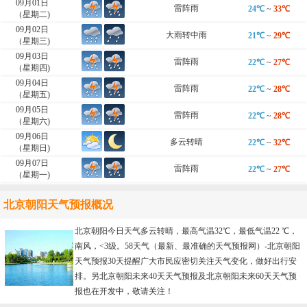
09月01日
雷阵雨
24℃
~
33℃
（星期二)
09月02日
大雨转中雨
21℃
~
29℃
（星期三)
09月03日
雷阵雨
22℃
~
27℃
（星期四)
09月04日
雷阵雨
22℃
~
28℃
（星期五)
09月05日
雷阵雨
22℃
~
28℃
（星期六)
09月06日
多云转晴
22℃
~
32℃
（星期日)
09月07日
雷阵雨
22℃
~
27℃
（星期一)
北京朝阳天气预报概况
北京朝阳今日天气多云转晴，最高气温32℃，最低气温22 ℃，
南风，<3级。58天气（最新、最准确的天气预报网）-
北京朝阳
天气预报30天
提醒广大市民应密切关注天气变化，做好出行安
排。另北京朝阳未来40天天气预报及北京朝阳未来60天天气预
报也在开发中，敬请关注！