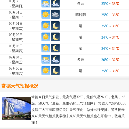
08月30日
多云
25℃
~
33℃
（星期日)
08月31日
晴转阴
25℃
~
33℃
（星期一)
09月01日
晴
25℃
~
33℃
（星期二)
09月02日
晴
24℃
~
34℃
（星期三)
09月03日
晴
24℃
~
34℃
（星期四)
09月04日
多云
26℃
~
32℃
（星期五)
09月05日
晴
25℃
~
33℃
（星期六)
常德天气预报概况
常德今日天气多云，最高气温32℃，最低气温26 ℃，北风，<3
级。58天气（最新、最准确的天气预报网）-
常德天气预报30天
提醒广大市民应密切关注天气变化，做好出行安排。另常德未
来40天天气预报及常德未来60天天气预报也在开发中，敬请关
注！