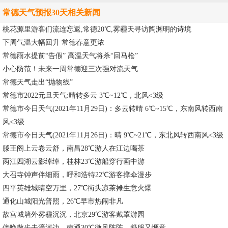
常德天气预报30天相关新闻
桃花源里游客们流连忘返,常德20℃,雾霾天寻访陶渊明的诗境
下周气温大幅回升 常德春意更浓
常德雨水提前“告假” 高温天气将杀“回马枪”
小心防范！未来一周常德迎三次强对流天气
常德天气走出“抛物线”
常德市2022元旦天气:晴转多云 3℃~12℃，北风<3级
常德市今日天气(2021年11月29日)：多云转晴 6℃~15℃，东南风转西南
风<3级
常德市今日天气(2021年11月26日)：晴 9℃~21℃，东北风转西南风<3级
滕王阁上云卷云舒，南昌28℃游人在江边喝茶
两江四湖云影绰绰，桂林23℃游船穿行画中游
大召寺钟声伴细雨，呼和浩特22℃游客撑伞漫步
四平英雄城晴空万里，27℃街头凉茶摊生意火爆
通化山城阳光普照，26℃早市热闹非凡
故宫城墙外雾霾沉沉，北京29℃游客戴罩游园
傍晚散步去濠河边，南通30℃微风阵阵，舒服又惬意