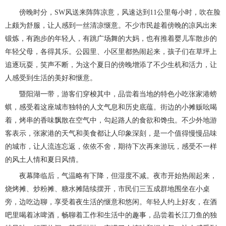
傍晚时分，SW风送来阵阵凉意，风速达到11公里每小时，吹在脸
上颇为舒服，让人感到一丝清凉惬意。不少市民趁着傍晚的凉风出来
锻炼，有跑步的年轻人，有跳广场舞的大妈，也有推着婴儿车散步的
年轻父母，各得其乐。公园里、小区里都热闹起来，孩子们在草坪上
追逐玩耍，笑声不断，为这个夏日的傍晚增添了不少生机和活力，让
人感受到生活的美好和惬意。
暨阳湖一带，游客们穿梭其中，品尝着当地的特色小吃张家港螃
蜞，感受着这座城市独特的人文气息和历史底蕴。街边的小摊贩吆喝
着，烤串的香味飘散在空气中，勾起路人的食欲和馋虫。不少外地游
客表示，张家港的天气和美食都让人印象深刻，是一个值得慢慢品味
的城市，让人流连忘返，依依不舍，期待下次再来游玩，感受不一样
的风土人情和夏日风情。
夜幕降临后，气温略有下降，但湿度不减。夜市开始热闹起来，
烧烤摊、炒粉摊、糖水摊陆续摆开，市民们三五成群地围坐在小桌
旁，边吃边聊，享受着夜生活的惬意和悠闲。年轻人约上好友，在酒
吧里喝着冰啤酒，畅聊着工作和生活中的趣事，品尝着长江刀鱼的独