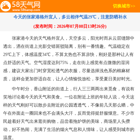
切换城市>>
今天的张家港格外宜人，多云相伴气温29℃，注意防晒补水
(发布时间：2026年07月08日13时26分)
张家港今天的天气格外宜人，天空多云，阳光时而从云层缝隙中
透出，洒在街道上光影交错斑驳陆离，别有一番情趣。气温稳定在
29℃上下，体感温度34℃，不算太热也不算凉快，刚好是那种让人有
点舒适的天气。空气湿度达到75%，走在街上感觉有点微微的湿润
感，建议大家出门时穿宽松透气的衣服，尽量选择浅色系的棉麻材
质，这样会更加舒适自在，让人心情愉悦放松，享受夏日美好时光。
中午时分，香山附近的街道上，行人三三两两出来觅食，有说有
笑地讨论着今天的天气和美食。一位在附近上班的年轻人说，今天这
样的天气刚好可以散步去附近的公园透透气，不像前几天那么晒，中
午在外面走一圈回来也不会满头大汗，反而觉得挺舒服惬意。不少市
民趁着好天气出来逛街购物，品尝着拖炉饼的美味，商场里人头攒
动，好不热闹，充满了生活的烟火气息和人情味，让人感受到城市的
温度。