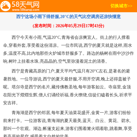
切换城市>>
西宁这场小雨下得舒服,20°C的天气比空调房还凉快惬意
(发布时间：2026年05月29日17时43分)
西宁今天有小雨,气温20°C,青海省会凉爽宜人。街上的行人撑着
伞,穿着外套,享受着这份清凉。一位市民说,西宁的夏天就是这样,雨水
多,温度不高,比内地那些火炉城市舒服多了。路边的杨树在雨中沙沙作
响,树叶上挂着水珠,亮晶晶的,空气里弥漫着泥土的清香。
西宁是青藏高原的门户,夏天平均气温只有20°C左右,是著名的避
暑胜地。一位导游说,西宁的夏天最舒服,不用开空调,晚上还得盖被子
呢。塔尔寺是西宁的名片,藏传佛教圣地,每年游客如云。寺庙里,金顶
在阳光下熠熠生辉,僧人们诵经祈福,香火缭绕,信徒们磕着长头,祈求平
安吉祥。
青海湖是西宁的邻居,每年夏天油菜花盛开,金黄一片,游客们纷纷
前来打卡。一位游客说,青海湖的夏天最美,蓝天、白云、黄花、碧水,
那叫一个壮观。湖边,帐篷支起来,游客们围着篝火唱着歌,跳着舞,享受
着高原的星空,感受着大自然的壮美。