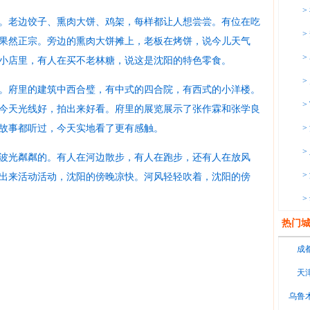
>
。老边饺子、熏肉大饼、鸡架，每样都让人想尝尝。有位在吃
>
果然正宗。旁边的熏肉大饼摊上，老板在烤饼，说今儿天气
>
小店里，有人在买不老林糖，说这是沈阳的特色零食。
>
。府里的建筑中西合璧，有中式的四合院，有西式的小洋楼。
>
今天光线好，拍出来好看。府里的展览展示了张作霖和张学良
故事都听过，今天实地看了更有感触。
>
>
波光粼粼的。有人在河边散步，有人在跑步，还有人在放风
>
出来活动活动，沈阳的傍晚凉快。河风轻轻吹着，沈阳的傍
>
热门城
成
天
乌鲁