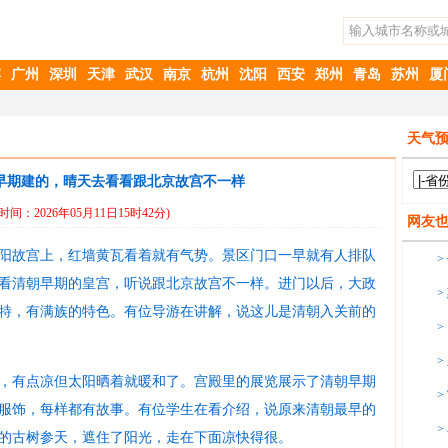
滨
广州
深圳
天津
武汉
南京
杭州
沈阳
西安
郑州
青岛
苏州
厦
天气预
早期建的，晴天去看看跟北京故宫不一样
时间：2026年05月11日15时42分)
网友
阳故宫上，红墙黄瓦看着就有气势。景区门口一早就有人排队
>
看清朝早期的皇宫，听说跟北京故宫不一样。进门以后，大政
>
特，有满族的特色。有位导游在讲解，说这儿是清朝入关前的
>
>
之间，有点凉但太阳晒着就暖和了。宫殿里的展览展示了清朝早期
>
服饰，每样都有故事。有位学生在看介绍，说原来清朝最早的
>
的古树参天，遮住了阳光，走在下面凉快得很。