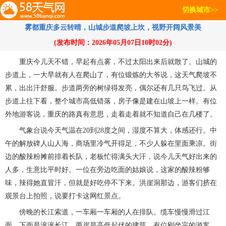
切换城市>>
雾都重庆多云转晴，山城步道爬坡上坎，视野开阔风景美
(发布时间：2026年05月07日10时02分)
重庆今儿天不错，早起有点雾，不过太阳出来后就散了。山城的
步道上，一大早就有人在爬山了，有位锻炼的大爷说，这天气爬坡不
累，出出汗舒服。步道两旁的树绿得发亮，偶尔还有几只鸟飞过。从
步道上往下看，整个城市高低错落，房子像是建在山坡上一样。有位
外地游客说，重庆的路真有意思，走着走着就不知道自己在几楼了。
气象台说今天气温在20到28度之间，湿度不算大，体感还行。中
午的解放碑人山人海，商场里冷气开得足，不少人躲在里面乘凉。街
边的酸辣粉摊前排着长队，老板忙得满头大汗，说今儿天气好出来的
人多，生意比平时好。一位在旁边吃面的姑娘说，这家的酸辣粉够
味，辣得她直冒汗，但就是好吃停不下来。洪崖洞那边，游客们挤在
观景台上拍照，说要打卡这网红景点。
傍晚的长江索道，一车厢一车厢的人在排队。缆车慢慢滑过江
面，下面是滚滚长江，两岸是高低起伏的建筑。有位刚坐完的游客