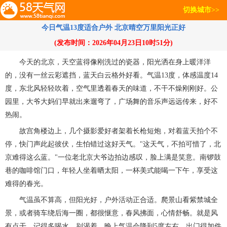
切换城市>>
今日气温13度适合户外 北京晴空万里阳光正好
(发布时间：2026年04月23日10时51分)
今天的北京，天空蓝得像刚洗过的瓷器，阳光洒在身上暖洋洋
的，没有一丝云彩遮挡，蓝天白云格外好看。气温13度，体感温度14
度，东北风轻轻吹着，空气里透着春天的味道，不干不燥刚刚好。公
园里，大爷大妈们早就出来遛弯了，广场舞的音乐声远远传来，好不
热闹。
故宫角楼边上，几个摄影爱好者架着长枪短炮，对着蓝天拍个不
停，快门声此起彼伏，生怕错过这好天气。"这天气，不拍可惜了，北
京难得这么蓝。"一位老北京大爷边拍边感叹，脸上满是笑意。南锣鼓
巷的咖啡馆门口，年轻人坐着晒太阳，一杯美式能喝一下午，享受这
难得的春光。
气温虽不算高，但阳光好，户外活动正合适。爬景山看紫禁城全
景，或者骑车绕后海一圈，都很惬意，春风拂面，心情舒畅。就是风
有点干，记得多喝水，别渴着。晚上气温会降到5度左右，出门得加件